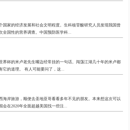
个国家的经济发展和社会文明程度。生科核苷酸研究人员发现我国曾
过三次全国性的营养调查。中国预防医学科...
世界杯的米卢老先生嘴边经常挂的一句话。闯荡江湖几十年的米卢都
它的道理。 有人可能要问了，这...
西海岸旅游，顺便去圣地亚哥看看多年不见的朋友。本来想这次可以
在2020年全面超越美国找一些注...