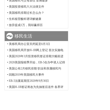
•
美国移民与父母居住 亚裔最多
•
美国投资移民六大法律文件
•
美国移民排期过长怎么办？
•
生科核苷酸科谱详解健康
•
放弃提成1万，我却赢得百
移民生活
•
美移民局办公室关闭延至6月3日
•
美国移民局开放H-1B网上登记 首次实施电
•
美国2020年3月投资移民签证排期大幅前进
•
2020美国报税季开始，EB-5在办申请人记得
•
美国公布2月移民排期 职业和亲属移民均
•
回顾2019年美国移民大事件
•
EB-5法案延期至2020年9月30日
•
美国H-1B签证将改为先抽签后送件 各界评